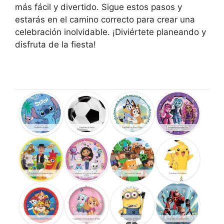
más fácil y divertido. Sigue estos pasos y
estarás en el camino correcto para crear una
celebración inolvidable. ¡Diviértete planeando y
disfruta de la fiesta!