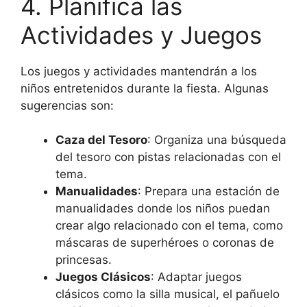
4. Planifica las
Actividades y Juegos
Los juegos y actividades mantendrán a los
niños entretenidos durante la fiesta. Algunas
sugerencias son:
Caza del Tesoro
: Organiza una búsqueda
del tesoro con pistas relacionadas con el
tema.
Manualidades
: Prepara una estación de
manualidades donde los niños puedan
crear algo relacionado con el tema, como
máscaras de superhéroes o coronas de
princesas.
Juegos Clásicos
: Adaptar juegos
clásicos como la silla musical, el pañuelo