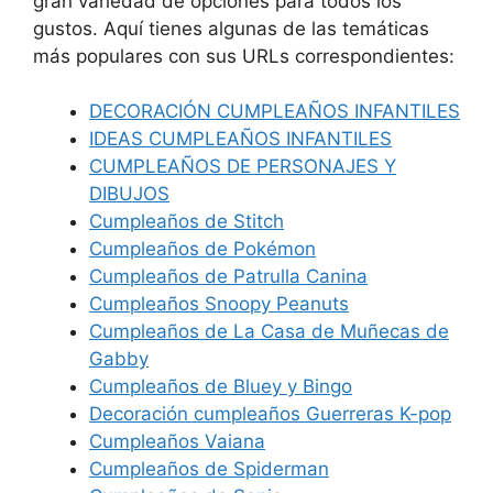
gran variedad de opciones para todos los
gustos. Aquí tienes algunas de las temáticas
más populares con sus URLs correspondientes:
DECORACIÓN CUMPLEAÑOS INFANTILES
IDEAS CUMPLEAÑOS INFANTILES
CUMPLEAÑOS DE PERSONAJES Y
DIBUJOS
Cumpleaños de Stitch
Cumpleaños de Pokémon
Cumpleaños de Patrulla Canina
Cumpleaños Snoopy Peanuts
Cumpleaños de La Casa de Muñecas de
Gabby
Cumpleaños de Bluey y Bingo
Decoración cumpleaños Guerreras K-pop
Cumpleaños Vaiana
Cumpleaños de Spiderman