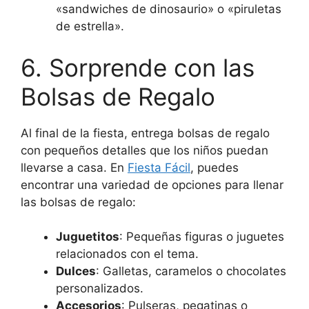
«sandwiches de dinosaurio» o «piruletas
de estrella».
6. Sorprende con las
Bolsas de Regalo
Al final de la fiesta, entrega bolsas de regalo
con pequeños detalles que los niños puedan
llevarse a casa. En
Fiesta Fácil
, puedes
encontrar una variedad de opciones para llenar
las bolsas de regalo:
Juguetitos
: Pequeñas figuras o juguetes
relacionados con el tema.
Dulces
: Galletas, caramelos o chocolates
personalizados.
Accesorios
: Pulseras, pegatinas o