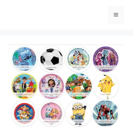
Saltar
al
Menú
contenido