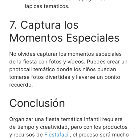
lápices temáticos.
7. Captura los
Momentos Especiales
No olvides capturar los momentos especiales
de la fiesta con fotos y vídeos. Puedes crear un
photocall temático donde los niños puedan
tomarse fotos divertidas y llevarse un bonito
recuerdo.
Conclusión
Organizar una fiesta temática infantil requiere
de tiempo y creatividad, pero con los productos
y recursos de
Fiestafacil
, el proceso será mucho