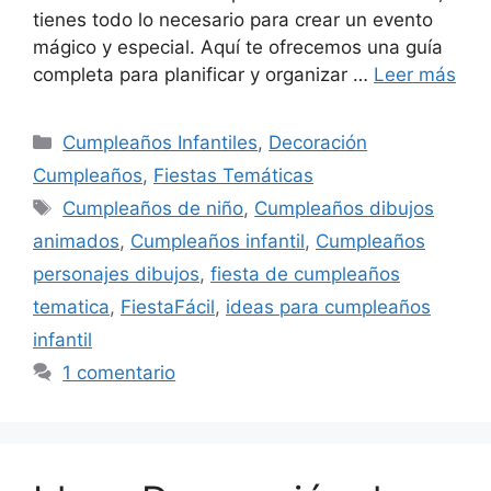
tienes todo lo necesario para crear un evento
mágico y especial. Aquí te ofrecemos una guía
completa para planificar y organizar …
Leer más
Categorías
Cumpleaños Infantiles
,
Decoración
Cumpleaños
,
Fiestas Temáticas
Etiquetas
Cumpleaños de niño
,
Cumpleaños dibujos
animados
,
Cumpleaños infantil
,
Cumpleaños
personajes dibujos
,
fiesta de cumpleaños
tematica
,
FiestaFácil
,
ideas para cumpleaños
infantil
1 comentario