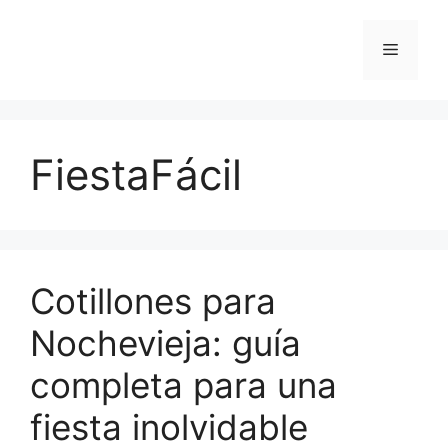
Saltar
al
Menú
contenido
FiestaFácil
Cotillones para
Nochevieja: guía
completa para una
fiesta inolvidable