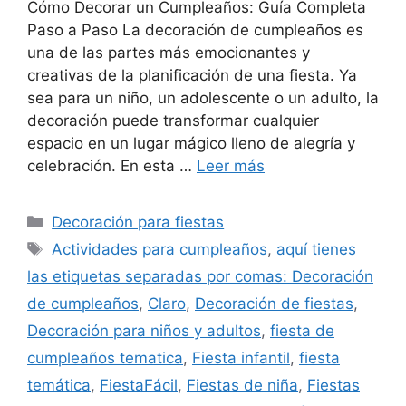
Cómo Decorar un Cumpleaños: Guía Completa
Paso a Paso La decoración de cumpleaños es
una de las partes más emocionantes y
creativas de la planificación de una fiesta. Ya
sea para un niño, un adolescente o un adulto, la
decoración puede transformar cualquier
espacio en un lugar mágico lleno de alegría y
celebración. En esta …
Leer más
Categorías
Decoración para fiestas
Etiquetas
Actividades para cumpleaños
,
aquí tienes
las etiquetas separadas por comas: Decoración
de cumpleaños
,
Claro
,
Decoración de fiestas
,
Decoración para niños y adultos
,
fiesta de
cumpleaños tematica
,
Fiesta infantil
,
fiesta
temática
,
FiestaFácil
,
Fiestas de niña
,
Fiestas