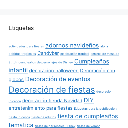
Etiquetas
adornos navideños
actividades para fiestas
aloha
Candybar
bebidas tropicales
celebración tropical
centros de mesa de
Cumpleaños
Stitch
cumpleaños de personajes de Disney
infantil
decoracion halloween
Decoración con
Decoración de eventos
globos
Decoración de fiestas
decoración
DIY
decoración tienda Navidad
ibicenca
entretenimiento para fiestas
Etiquetas para la publicación:
fiesta de cumpleaños
fiesta ibicenca
fiesta de adultos
tematica
fiesta de personajes Disney
fiesta de verano