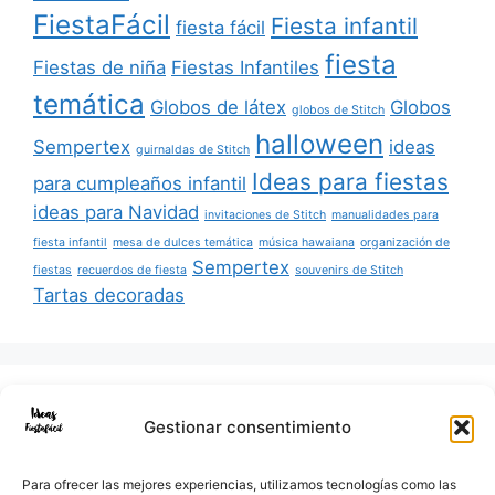
FiestaFácil
Fiesta infantil
fiesta fácil
fiesta
Fiestas de niña
Fiestas Infantiles
temática
Globos de látex
Globos
globos de Stitch
halloween
Sempertex
ideas
guirnaldas de Stitch
Ideas para fiestas
para cumpleaños infantil
ideas para Navidad
invitaciones de Stitch
manualidades para
fiesta infantil
mesa de dulces temática
música hawaiana
organización de
Sempertex
fiestas
recuerdos de fiesta
souvenirs de Stitch
Tartas decoradas
Buscar:
Gestionar consentimiento
Para ofrecer las mejores experiencias, utilizamos tecnologías como las