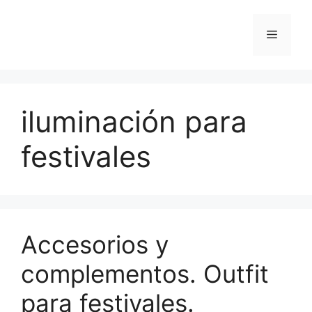
Saltar
al
Menú
contenido
iluminación para
festivales
Accesorios y
complementos. Outfit
para festivales.