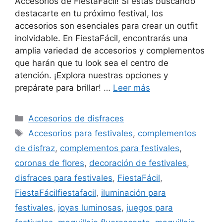
Accesorios de FiestaFácil! Si estás buscando
destacarte en tu próximo festival, los
accesorios son esenciales para crear un outfit
inolvidable. En FiestaFácil, encontrarás una
amplia variedad de accesorios y complementos
que harán que tu look sea el centro de
atención. ¡Explora nuestras opciones y
prepárate para brillar! …
Leer más
Categorías
Accesorios de disfraces
Etiquetas
Accesorios para festivales
,
complementos
de disfraz
,
complementos para festivales
,
coronas de flores
,
decoración de festivales
,
disfraces para festivales
,
FiestaFácil
,
FiestaFácilfiestafacil
,
iluminación para
festivales
,
joyas luminosas
,
juegos para