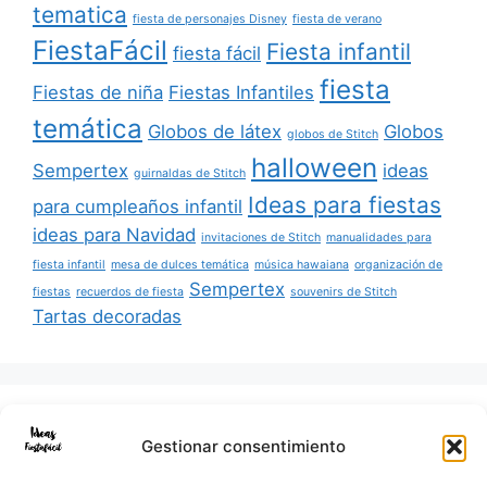
tematica
fiesta de personajes Disney
fiesta de verano
FiestaFácil
Fiesta infantil
fiesta fácil
fiesta
Fiestas de niña
Fiestas Infantiles
temática
Globos de látex
Globos
globos de Stitch
halloween
Sempertex
ideas
guirnaldas de Stitch
Ideas para fiestas
para cumpleaños infantil
ideas para Navidad
invitaciones de Stitch
manualidades para
fiesta infantil
mesa de dulces temática
música hawaiana
organización de
Sempertex
fiestas
recuerdos de fiesta
souvenirs de Stitch
Tartas decoradas
Buscar:
Gestionar consentimiento