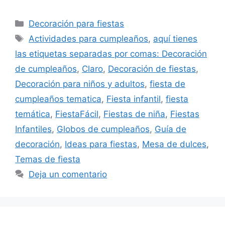
Categorías
Decoración para fiestas
Etiquetas
Actividades para cumpleaños
,
aquí tienes
las etiquetas separadas por comas: Decoración
de cumpleaños
,
Claro
,
Decoración de fiestas
,
Decoración para niños y adultos
,
fiesta de
cumpleaños tematica
,
Fiesta infantil
,
fiesta
temática
,
FiestaFácil
,
Fiestas de niña
,
Fiestas
Infantiles
,
Globos de cumpleaños
,
Guía de
decoración
,
Ideas para fiestas
,
Mesa de dulces
,
Temas de fiesta
Deja un comentario