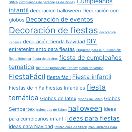
Cumpleaños
Stitch
cumpleaños de personajes de Disney
infantil
decoracion halloween
Decoración con
Decoración de eventos
globos
Decoración de fiestas
decoración
DIY
decoración tienda Navidad
ibicenca
entretenimiento para fiestas
Etiquetas para la publicación:
fiesta de cumpleaños
fiesta ibicenca
fiesta de adultos
tematica
fiesta de personajes Disney
fiesta de verano
FiestaFácil
Fiesta infantil
fiesta fácil
fiesta
Fiestas de niña
Fiestas Infantiles
temática
Globos de látex
Globos
globos de Stitch
halloween
Sempertex
ideas
guirnaldas de Stitch
Ideas para fiestas
para cumpleaños infantil
ideas para Navidad
invitaciones de Stitch
manualidades para