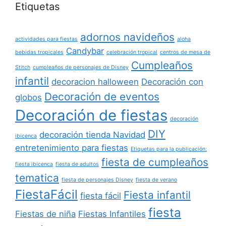
Etiquetas
adornos navideños
actividades para fiestas
aloha
Candybar
bebidas tropicales
celebración tropical
centros de mesa de
Cumpleaños
Stitch
cumpleaños de personajes de Disney
infantil
decoracion halloween
Decoración con
Decoración de eventos
globos
Decoración de fiestas
decoración
DIY
decoración tienda Navidad
ibicenca
entretenimiento para fiestas
Etiquetas para la publicación:
fiesta de cumpleaños
fiesta ibicenca
fiesta de adultos
tematica
fiesta de personajes Disney
fiesta de verano
FiestaFácil
Fiesta infantil
fiesta fácil
fiesta
Fiestas de niña
Fiestas Infantiles