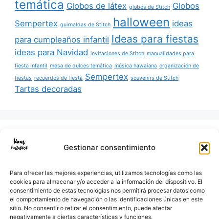
temática
Globos de látex
Globos
globos de Stitch
halloween
Sempertex
ideas
guirnaldas de Stitch
Ideas para fiestas
para cumpleaños infantil
ideas para Navidad
invitaciones de Stitch
manualidades para
fiesta infantil
mesa de dulces temática
música hawaiana
organización de
Sempertex
fiestas
recuerdos de fiesta
souvenirs de Stitch
Tartas decoradas
Buscar:
Gestionar consentimiento
Para ofrecer las mejores experiencias, utilizamos tecnologías como las
cookies para almacenar y/o acceder a la información del dispositivo. El
consentimiento de estas tecnologías nos permitirá procesar datos como
Facebook
Instagram
Correo electrónico
WhatsApp
el comportamiento de navegación o las identificaciones únicas en este
sitio. No consentir o retirar el consentimiento, puede afectar
negativamente a ciertas características y funciones.