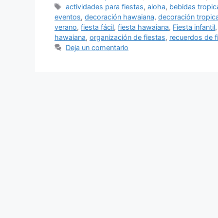
Etiquetas
actividades para fiestas
,
aloha
,
bebidas tropic
eventos
,
decoración hawaiana
,
decoración tropica
verano
,
fiesta fácil
,
fiesta hawaiana
,
Fiesta infantil
hawaiana
,
organización de fiestas
,
recuerdos de f
Deja un comentario