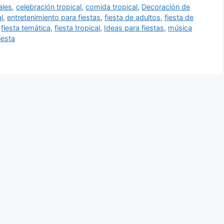
ales
,
celebración tropical
,
comida tropical
,
Decoración de
l
,
entretenimiento para fiestas
,
fiesta de adultos
,
fiesta de
,
fiesta temática
,
fiesta tropical
,
Ideas para fiestas
,
música
iesta