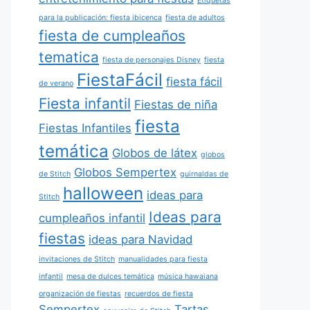
Etiquetas
para la publicación: fiesta ibicenca
fiesta de adultos
fiesta de cumpleaños
tematica
fiesta de personajes Disney
fiesta
FiestaFácil
fiesta fácil
de verano
Fiesta infantil
Fiestas de niña
fiesta
Fiestas Infantiles
temática
Globos de látex
globos
Globos Sempertex
de Stitch
guirnaldas de
halloween
ideas para
Stitch
Ideas para
cumpleaños infantil
fiestas
ideas para Navidad
invitaciones de Stitch
manualidades para fiesta
infantil
mesa de dulces temática
música hawaiana
organización de fiestas
recuerdos de fiesta
Sempertex
Tartas