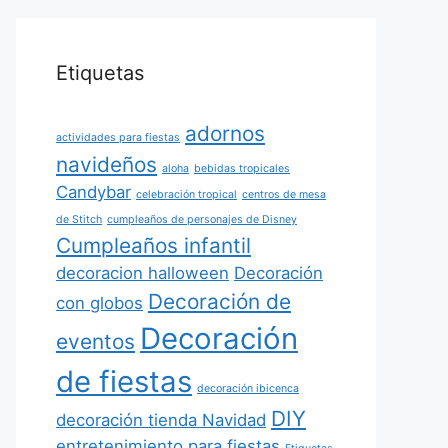
Etiquetas
adornos
actividades para fiestas
navideños
aloha
bebidas tropicales
Candybar
celebración tropical
centros de mesa
de Stitch
cumpleaños de personajes de Disney
Cumpleaños infantil
decoracion halloween
Decoración
Decoración de
con globos
Decoración
eventos
de fiestas
decoración ibicenca
DIY
decoración tienda Navidad
entretenimiento para fiestas