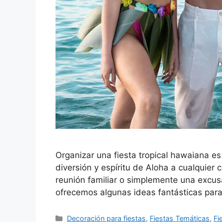
Organizar una fiesta tropical hawaiana e
diversión y espíritu de Aloha a cualquier
reunión familiar o simplemente una excusa 
ofrecemos algunas ideas fantásticas para
Categorías
Decoración para fiestas
,
Fiestas Temáticas
,
Fi