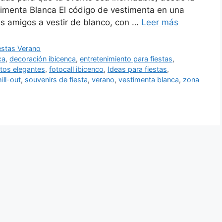
timenta Blanca El código de vestimenta en una
tus amigos a vestir de blanco, con …
Leer más
estas Verano
ca
,
decoración ibicenca
,
entretenimiento para fiestas
,
tos elegantes
,
fotocall ibicenco
,
Ideas para fiestas
,
ill-out
,
souvenirs de fiesta
,
verano
,
vestimenta blanca
,
zona