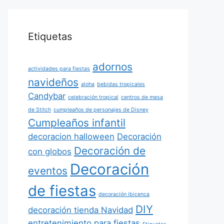
Etiquetas
adornos
actividades para fiestas
navideños
aloha
bebidas tropicales
Candybar
celebración tropical
centros de mesa
de Stitch
cumpleaños de personajes de Disney
Cumpleaños infantil
decoracion halloween
Decoración
Decoración de
con globos
Decoración
eventos
de fiestas
decoración ibicenca
DIY
decoración tienda Navidad
entretenimiento para fiestas