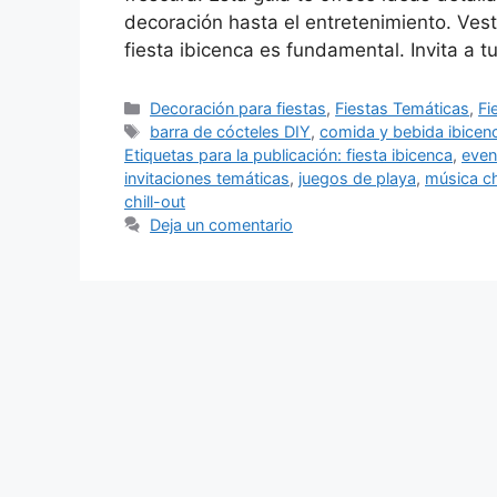
decoración hasta el entretenimiento. Ves
fiesta ibicenca es fundamental. Invita a 
Categorías
Decoración para fiestas
,
Fiestas Temáticas
,
Fi
Etiquetas
barra de cócteles DIY
,
comida y bebida ibicen
Etiquetas para la publicación: fiesta ibicenca
,
even
invitaciones temáticas
,
juegos de playa
,
música ch
chill-out
Deja un comentario