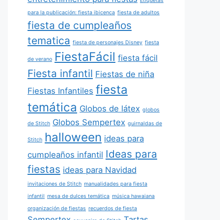
Etiquetas
para la publicación: fiesta ibicenca
fiesta de adultos
fiesta de cumpleaños
tematica
fiesta de personajes Disney
fiesta
FiestaFácil
fiesta fácil
de verano
Fiesta infantil
Fiestas de niña
fiesta
Fiestas Infantiles
temática
Globos de látex
globos
Globos Sempertex
de Stitch
guirnaldas de
halloween
ideas para
Stitch
Ideas para
cumpleaños infantil
fiestas
ideas para Navidad
invitaciones de Stitch
manualidades para fiesta
infantil
mesa de dulces temática
música hawaiana
organización de fiestas
recuerdos de fiesta
Sempertex
Tartas